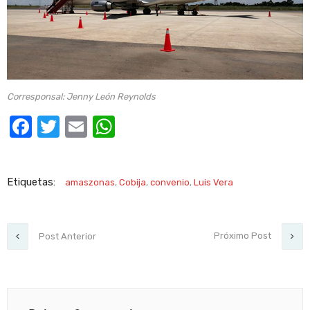
Corresponsal: Jenny León Reynolds
Facebook
Twitter
Email
WhatsApp
Etiquetas:
amaszonas
,
Cobija
,
convenio
,
Luis Vera
Próximo Post
Post Anterior