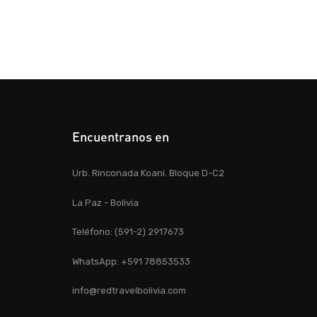
Encuentranos en
Urb. Rinconada Koani. Bloque D-C2
La Paz - Bolivia
Teléfono: (591-2) 2917673
WhatsApp: +591 78853533
info@redtravelbolivia.com