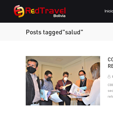
Inici
Posts tagged"salud"
C
R
CBB
sec
ret