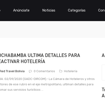
o
Anúnciate
Noticias
Categorías
Con
OCHABAMBA ULTIMA DETALLES PARA
A
EACTIVAR HOTELERÍA
Red Travel Bolivia
0 Comentarios
Hotelería
A. 02/09/2020 (GADC-DIRCOM).- La Cámara de Hoteleros y otros
tores de ese rubro en el eje metropolitano, ultiman detalles para
T
omar sus servicios turísticos ...
A