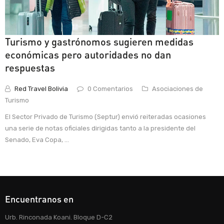
Turismo y gastrónomos sugieren medidas
económicas pero autoridades no dan
respuestas
Red Travel Bolivia
0 Comentarios
Asociaciones de
Turismo
El Sector Privado de Turismo (Septur) envió reiteradas ocasiones
una serie de notas oficiales dirigidas tanto a la presidente del
Senado, Eva Copa, ...
Encuentranos en
Urb. Rinconada Koani. Bloque D-C2