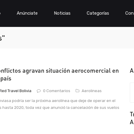
o
Anúnciate
Noticias
Categorías
Con
s"
nflictos agravan situación aerocomercial en
A
 país
Red Travel Bolivia
0 Comentarios
Aerolineas
viasa podría ser la próxima aerolínea que deje de operar en el
s hasta 2020, toda vez que anunció la cancelación de sus vuelos
T
A