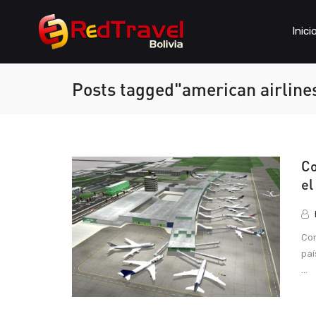
Inici
Posts tagged"american airline
Co
el
Con
paí
...