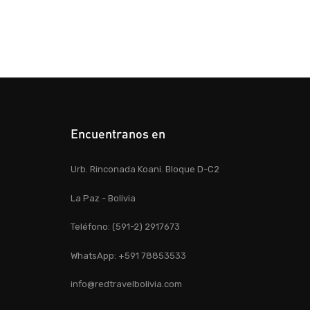
Encuentranos en
Urb. Rinconada Koani. Bloque D-C2
La Paz - Bolivia
Teléfono: (591-2) 2917673
WhatsApp: +591 78853533
info@redtravelbolivia.com