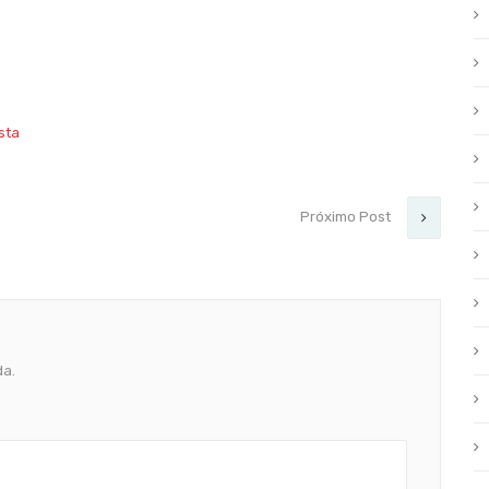
ista
Próximo Post
da.