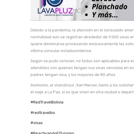
Debido a la pandemia, la atención en el consulado ameri
normalidad aún se registran alrededor de 9.000 visas en
quiere disminuirse procesando exclusivamente las solici
oficina consular estadounidense.
Según se pudo conocer, no todos son aplicables para est
atendidos son quienes tengan sus visas vencidas en los
padres tengan visa, y los mayores de 80 años.
Asimismo, el vicecónsul , Karl Mercer, llamó a los solici
el viaje a La Paz, si es que viven en otra ciudad o depa
#RedTravelBolivia
#redtravelbo
#visas
#ReactivandoElTurismo