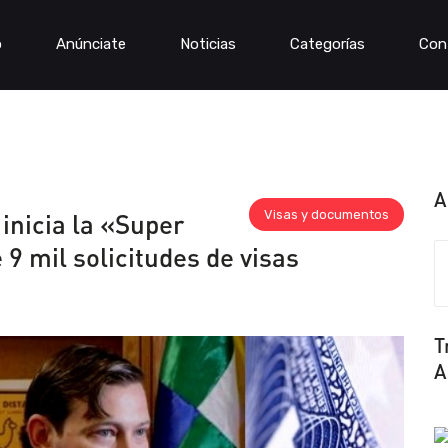
o
Anúnciate
Noticias
Categorías
Con
A
Visas y documentos
inicia la «Super
9 mil solicitudes de visas
T
A