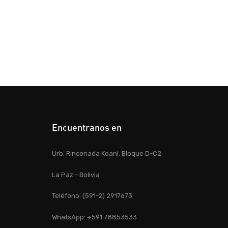
Encuentranos en
Urb. Rinconada Koani. Bloque D-C2
La Paz - Bolivia
Teléfono: (591-2) 2917673
WhatsApp: +591 78853533