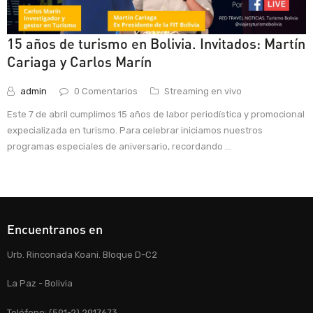
15 años de turismo en Bolivia. Invitados: Martín
Cariaga y Carlos Marín
admin
0 Comentarios
Streaming en vivo
Este 7 de abril cumplimos 15 años de labor periodística y promocional
expecializada en turismo. Para celebrar iniciamos nuestros
programas especiales de aniversario, recordando ...
Encuentranos en
Urb. Rinconada Koani. Bloque D-C2
La Paz - Bolivia
Teléfono: (591-2) 2917673