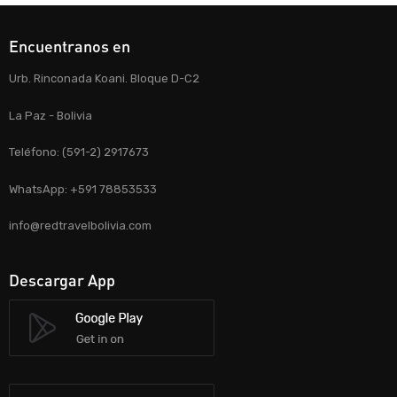
Encuentranos en
Urb. Rinconada Koani. Bloque D-C2
La Paz - Bolivia
Teléfono: (591-2) 2917673
WhatsApp: +591 78853533
info@redtravelbolivia.com
Descargar App