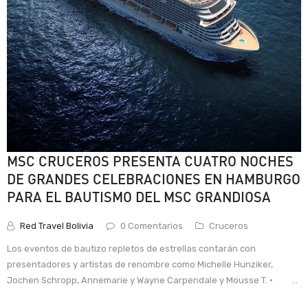
MSC CRUCEROS PRESENTA CUATRO NOCHES
DE GRANDES CELEBRACIONES EN HAMBURGO
PARA EL BAUTISMO DEL MSC GRANDIOSA
Red Travel Bolivia
0 Comentarios
Cruceros
Los eventos de bautizo repletos de estrellas contarán con
presentadores y artistas de renombre como Michelle Hunziker,
Jochen Schropp, Annemarie y Wayne Carpendale y Mousse T. · ...