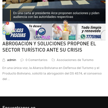
ABROGACIÓN Y SOLUCIONES PROPONE EL
SECTOR TURÍSTICO ANTE SU CRISIS
admin
0 Comentarios
Asociaciones de Turismo
En una única voz, la Alianza Boliviana en Defensa del Turismo y el
Producto Boliviano, solicitó la abrogación del DS 4574, el consenso
del ...
Encuentranos en