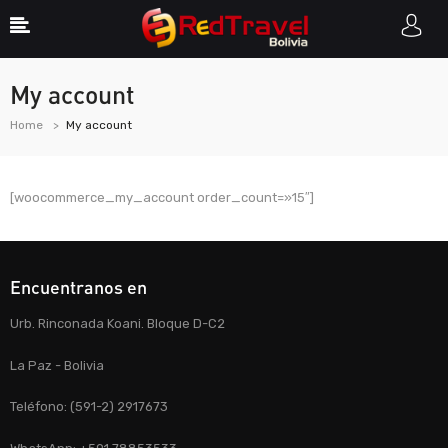
My account
Home
My account
[woocommerce_my_account order_count=»15″]
Encuentranos en
Urb. Rinconada Koani. Bloque D-C2
La Paz - Bolivia
Teléfono: (591-2) 2917673