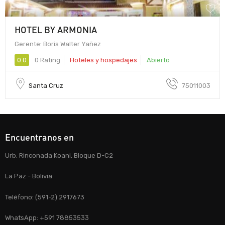
HOTEL BY ARMONIA
Gerente: Boris Walter Yañez
0.0
0 Rating
Hoteles y hospedajes
Abierto
Santa Cruz
75011003
Encuentranos en
Urb. Rinconada Koani. Bloque D-C2
La Paz - Bolivia
Teléfono: (591-2) 2917673
WhatsApp: +591 78853533