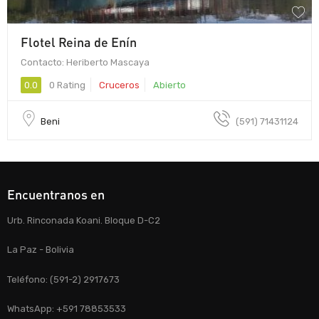
Flotel Reina de Enín
Contacto: Heriberto Mascaya
0.0
0 Rating
Cruceros
Abierto
Beni
(591) 71431124
Encuentranos en
Urb. Rinconada Koani. Bloque D-C2
La Paz - Bolivia
Teléfono: (591-2) 2917673
WhatsApp: +591 78853533