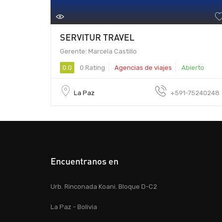
SERVITUR TRAVEL
Gerente: Marcela Castillo
0.0
0 Rating
Agencias de viajes
Abierto
La Paz
+591-75240248
Encuentranos en
Urb. Rinconada Koani. Bloque D-C2
La Paz - Bolivia