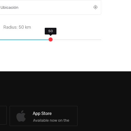
Radius:
50
km