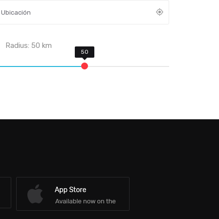
Radius:
50
km