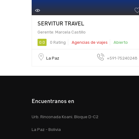
SERVITUR TRAVEL
Gerente: Marcela Castillo
0.0
0 Rating
Agencias de viajes
Abierto
La Paz
+591-75240248
Encuentranos en
Urb. Rinconada Koani. Bloque D-C2
La Paz - Bolivia