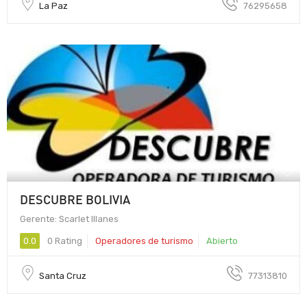
La Paz
76295658
DESCUBRE BOLIVIA
Gerente: Scarlet Illanes
0.0
0 Rating
Operadores de turismo
Abierto
Santa Cruz
77313810