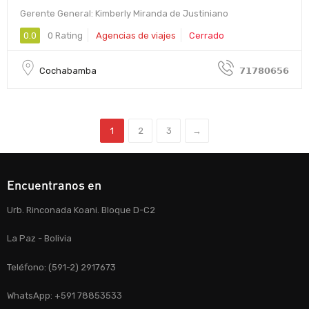
Gerente General: Kimberly Miranda de Justiniano
0.0
0 Rating
Agencias de viajes
Cerrado
Cochabamba
𝟳𝟭𝟳𝟴𝟬𝟲𝟱𝟲
1
2
3
→
Encuentranos en
Urb. Rinconada Koani. Bloque D-C2
La Paz - Bolivia
Teléfono: (591-2) 2917673
WhatsApp: +591 78853533